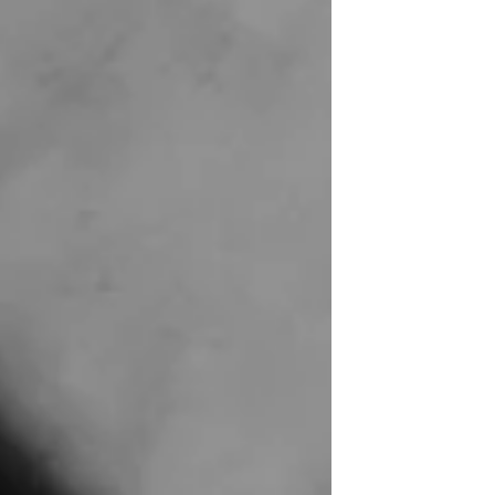
Begebenheiten und Umständen
angepasst. Marx‘ Denken kann einerseits
helfen, dies genauer zu untersuchen und
zu verstehen, andererseits zeigen sich
gerade in Marx‘ Grösse diesbezüglich auch
die Grenzen des Visionä