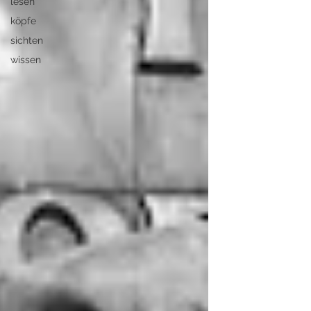
lesen
köpfe
sichten
wissen