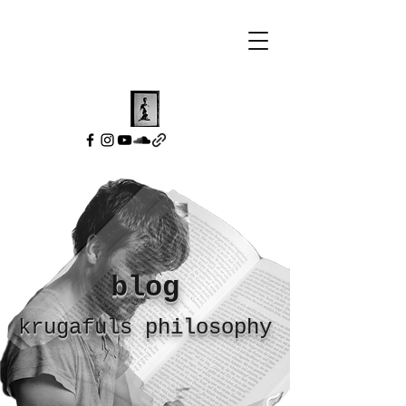
blog
krugafuls philosophy