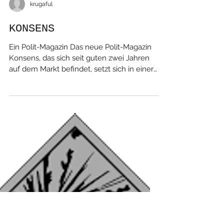
krugaful
KONSENS
Ein Polit-Magazin Das neue Polit-Magazin
Konsens, das sich seit guten zwei Jahren
auf dem Markt befindet, setzt sich in einer
grafischen Form mit gesellschaftskritischen
und sozialpolitischen Themen auseinander.
Nahaufnahmen hat sich mit den beiden
Initianten unterhalten können, die uns in
ihrer unprätentiösen aber gleichzeitig
bestimmten Art Auskunft gegeben haben
über die Hintergründe, die ihr Projekt
bewegen. 12.08.2018 Christoph
Schmassmann Max Frischknecht und