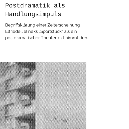
krugaful
Postdramatik als
Handlungsimpuls
Begriffsklärung einer Zeiterscheinung
Elfriede Jelineks „Sportstück“ als ein
postdramatischer Theatertext nimmt den
Zuschauer mit. Und zwar auf eine Reise,
die ihn verändern könnte. „Das Reich des
Scheins ist nicht abgesondert von der
Lebenswelt, sondern ihr Bestandteil.“
30.07.2021 Christoph Schmassmann Ein
Text, der Elfriede Jelineks „Sportstück“ zur
Grundlage hat, sieht sich unweigerlich dazu
gezwungen, den Begriff des
„postdramatischen Theaters“ zu
problematisieren. Sc