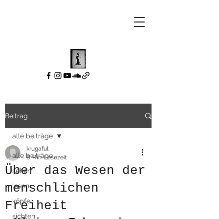
Beitrag
alle beiträge
krugaful
alle beiträge
6 Min. Lesezeit
Über das Wesen der
sehen
menschlichen
lesen
köpfe
Freiheit
sichten